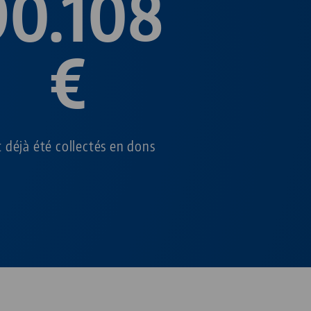
90.108
€
 déjà été collectés en dons