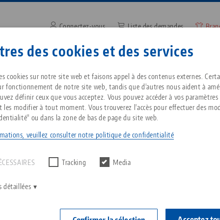
Connectez-vous
Liste des demandes
Bran
Saisir un terme de recherche 
res des cookies et des services
ntreprise
Service
Nouvelles
es cookies sur notre site web et faisons appel à des contenus externes. Cert
ur fonctionnement de notre site web, tandis que d'autres nous aident à amél
ouvez définir ceux que vous acceptez. Vous pouvez accéder à vos paramètres
es enfants
Breadcrumb
et les modifier à tout moment. Vous trouverez l'accès pour effectuer des mod
Tout d'une seule source
À propos de LANG
Téléchargements
Blog
identialité" ou dans la zone de bas de page du site web.
mations, veuillez consulter notre politique de confidentialité
un résultat.
T
Technologie de serrage à
Philosophie
FAQ
Actualités
point zéro
ÉCESSAIRES
Tracking
Media
V
Innovations
Commande de catalogue
Salons professionnels
C
Technologie de serrage des
 détaillées
pièces
C
Réseau commercial
Vidéos
Acceptez to