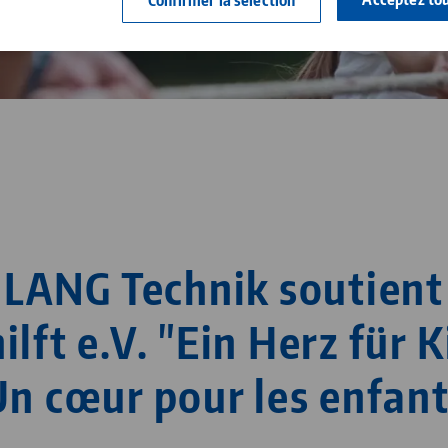
Confirmer la sélection
Automatisation
Carrière
Contact
Responsabilité sociale
LANG Technik soutient
ilft e.V. "Ein Herz für 
Un cœur pour les enfant