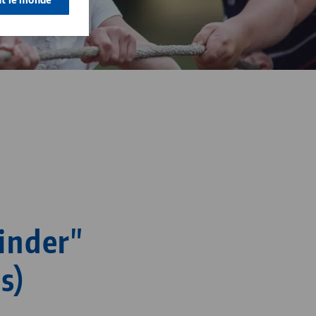
Kinder"
s)