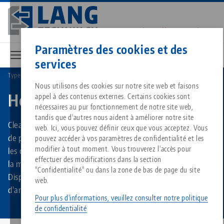
Aller
au
contenu
Contact
Français
principal
Paramètres des cookies et des
services
Types de produits
Hélice de nettoyage
Breadcrumb
Tout d'une seule source
À propos de LANG
Téléchargements
Blog
Nous utilisons des cookies sur notre site web et faisons
Produits assortis
Hélice de nettoyage
appel à des contenus externes. Certains cookies sont
Désolé. Nous n'avons pu trouver aucun résultat.
nécessaires au pur fonctionnement de notre site web,
Vers l'aperçu des produits
tandis que d'autres nous aident à améliorer notre site
Technologie de serrage à point
Philosophie
FAQ
Actualités
Clean•Tec - "L'original". Le nettoyage automatique en cours
web. Ici, vous pouvez définir ceux que vous acceptez. Vous
de processus après l'usinage. Le hélice élimine efficacement
pouvez accéder à vos paramètres de confidentialité et les
modifier à tout moment. Vous trouverez l'accès pour
les copeaux et le liquide de refroidissement de la table de
Technologie de serrage des pi
Innovations
Commande de catalogue
Salons professionnels
effectuer des modifications dans la section
la machine, du dispositif de serrage et de la pièce à usiner.
Services
"Confidentialité" ou dans la zone de bas de page du site
Disponible en trois tailles différentes et deux diamètres
web.
Automatisation
Réseau commercial
Vidéos
Téléchargements
d'arbre.
Quicklinks
Downloads
Pour plus d'informations, veuillez consulter notre politique
de confidentialité
Vidéos
Search
Carrière
Contact
Contact