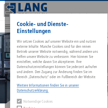
Direkt
zum
Inhalt
Kontakt
Deutsch
Cookie- und Dienste-
Einstellungen
Startseite
Lösungen
Breadcrumb
Alles aus einer Hand
Über LANG
Downloads
Blog
Wir setzen Cookies auf unserer Website ein und nutzen
Passende Produkte
externe Inhalte. Manche Cookies sind für den reinen
Es tut uns leid. Wir konnten keine Ergebnisse finden.
Betrieb unserer Website notwendig, während andere uns
Zur Produktübersicht
helfen unsere Website zu verbessern. Hier können Sie
Nullpunktspanntechnik
Philosophie
FAQ
News
einstellen, welche davon Sie akzeptieren. Ihre
Datenschutzeinstellungen können Sie jederzeit aufrufen
und ändern. Den Zugang zur Änderung finden Sie im
Werkstückspanntechnik
Innovationen
Katalog anfordern
Messen
Bereich „Datenschutz“ oder im Fußbereich der Website.
Services
Weitere Informationen finden Sie in unserer
Automation
Vertriebspartner
Videos
Downloads
Datenschutzerklärung.
Quicklinks
Downloads
Notwendige Cookies
Videos
Search
Karriere
Kontakt
Kontakt