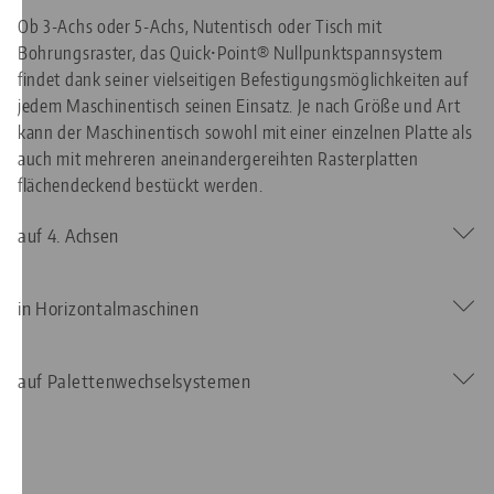
Ob 3-Achs oder 5-Achs, Nutentisch oder Tisch mit
Bohrungsraster, das Quick•Point® Nullpunktspannsystem
findet dank seiner vielseitigen Befestigungsmöglichkeiten auf
jedem Maschinentisch seinen Einsatz. Je nach Größe und Art
kann der Maschinentisch sowohl mit einer einzelnen Platte als
auch mit mehreren aneinandergereihten Rasterplatten
flächendeckend bestückt werden.
auf 4. Achsen
in Horizontalmaschinen
auf Palettenwechselsystemen