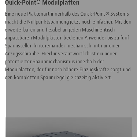
Quick•Point® Modulplatten
Eine neue Plattenart innerhalb des Quick•Point® Systems
macht die Nullpunktspannung jetzt noch einfacher. Mit den
erweiterbaren und flexibel an jeden Maschinentisch
anpassbaren Modulplatten bedienen Anwender bis zu fünf
Spannstellen hintereinander mechanisch mit nur einer
Anzugsschraube. Hierfür verantwortlich ist ein neuer
patentierter Spannmechanismus innerhalb der
Modulplatten, der für noch höhere Einzugskräfte sorgt und
den kompletten Spannriegel gleichzeitig aktiviert.