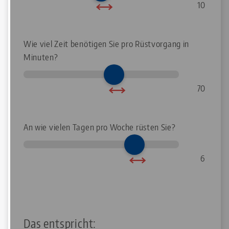
10
Wie viel Zeit benötigen Sie pro Rüstvorgang in
Minuten?
70
An wie vielen Tagen pro Woche rüsten Sie?
6
Das entspricht: