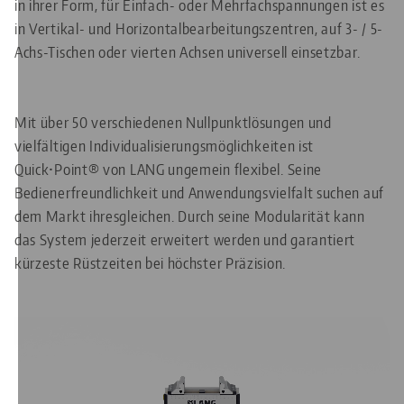
in ihrer Form, für Einfach- oder Mehrfachspannungen ist es
in Vertikal- und Horizontalbearbeitungszentren, auf 3- / 5-
Achs-Tischen oder vierten Achsen universell einsetzbar.
Mit über 50 verschiedenen Nullpunktlösungen und
vielfältigen Individualisierungsmöglichkeiten ist
Quick•Point® von LANG ungemein flexibel. Seine
Bedienerfreundlichkeit und Anwendungsvielfalt suchen auf
dem Markt ihresgleichen. Durch seine Modularität kann
das System jederzeit erweitert werden und garantiert
kürzeste Rüstzeiten bei höchster Präzision.