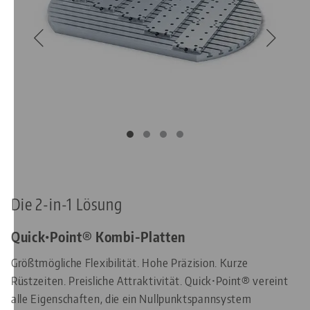
Die 2-in-1 Lösung
Quick•Point® Kombi-Platten
Größtmögliche Flexibilität. Hohe Präzision. Kurze
Rüstzeiten. Preisliche Attraktivität. Quick•Point® vereint
alle Eigenschaften, die ein Nullpunktspannsystem