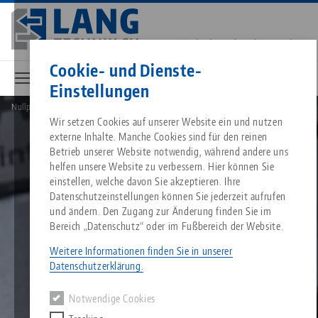
Direkt
zum
Inhalt
Kontakt
Deutsch
Cookie- und Dienste-
Einstellungen
Nullpunktspannsystem
Quick•Point Nullpunktspannsystem
Breadcrumb
Alles aus einer Hand
Über LANG
Downloads
Blog
Wir setzen Cookies auf unserer Website ein und nutzen
Passende Produkte
externe Inhalte. Manche Cookies sind für den reinen
Es tut uns leid. Wir konnten keine Ergebnisse finden.
Betrieb unserer Website notwendig, während andere uns
Zur Produktübersicht
helfen unsere Website zu verbessern. Hier können Sie
Nullpunktspanntechnik
Philosophie
FAQ
News
einstellen, welche davon Sie akzeptieren. Ihre
Datenschutzeinstellungen können Sie jederzeit aufrufen
und ändern. Den Zugang zur Änderung finden Sie im
Werkstückspanntechnik
Innovationen
Katalog anfordern
Messen
Bereich „Datenschutz“ oder im Fußbereich der Website.
Services
Weitere Informationen finden Sie in unserer
Automation
Vertriebspartner
Videos
Downloads
Datenschutzerklärung.
Quicklinks
Downloads
Notwendige Cookies
Videos
Search
Karriere
Kontakt
Kontakt