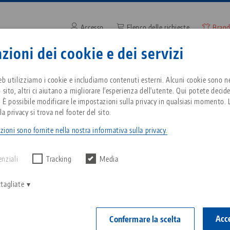
Accesso
Elenco delle richieste
Brand
Inserire il termine di ricerca o
zioni dei cookie e dei servizi
zienda
Servizio
Notizie
eb utilizziamo i cookie e includiamo contenuti esterni. Alcuni cookie sono ne
 sito, altri ci aiutano a migliorare l'esperienza dell'utente. Qui potete decid
. È possibile modificare le impostazioni sulla privacy in qualsiasi momento. L
odotto
Pinze
Breadcrumb
a privacy si trova nel footer del sito.
Tutto da un'unica fonte
Informazioni su LANG
Download
Blog
zioni sono fornite nella nostra informativa sulla privacy.
 alcun risultato.
Tecnologia di serraggio a
Filosofia
FAQ
Notizie
punto zero
enziali
Tracking
Media
isponibili in diverse versioni per le dimensioni del s
V
Innovazioni
Richiesta catalogo
Fiere di settore
on devono essere adattate a diversi tipi di pezzi.
tagliate
C
Tecnologia di bloccaggio
a e dalle dimensioni del pezzo, prelevano la morsa
del pezzo
C
utomazione e la portano alla macchina utensile.
Rete di vendita
Video
Acce
Confermare la scelta