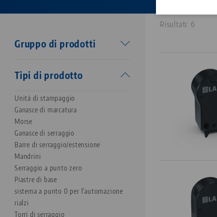
Risultati: 6
Gruppo di prodotti
Attrezzatura di lavorazione
Tipi di prodotto
Makro•Grip®
Unità di timbratura
Unità di stampaggio
Corpo base
Ganasce di marcatura
Makro•Grip® FS
Morse
Makro•Grip® Aero
Ganasce di serraggio
Makro•4Grip
Barre di serraggio/estensione
Avanti
Mandrini
Profilo
Serraggio a punto zero
Vario•Tec
Piastre di base
Vasto•Clamp
sistema a punto 0 per l'automazione
Preci•Point
rialzi
Makro•Grip® Ultra
Torri di serraggio