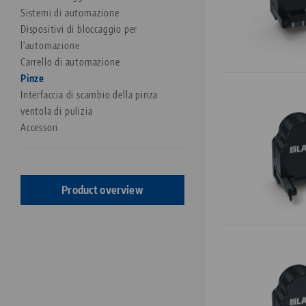
Sistemi di automazione
Serraggio a punto zero
Dispositivi di bloccaggio per
Quick•Point®
l'automazione
Quick•Point® duo
Carrello di automazione
Quick•Point® Rail
Pinze
Interfaccia di scambio della pinza
Automazione
ventola di pulizia
RoboTrex
Accessori
Makro•Grip® Aero
Clean•Tec
HAUBEX
Product overview