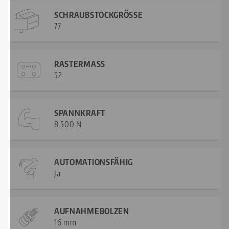
SCHRAUBSTOCKGRÖSSE
77
RASTERMASS
52
SPANNKRAFT
8.500 N
AUTOMATIONSFÄHIG
Ja
AUFNAHMEBOLZEN
16 mm