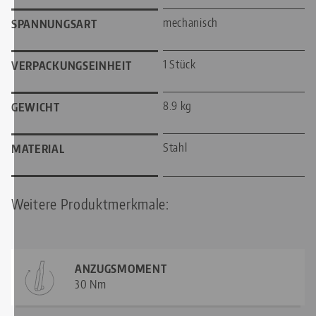
mechanisch
SPANNUNGSART
1 Stück
VERPACKUNGSEINHEIT
8.9 kg
GEWICHT
Stahl
MATERIAL
Weitere Produktmerkmale:
ANZUGSMOMENT
30 Nm