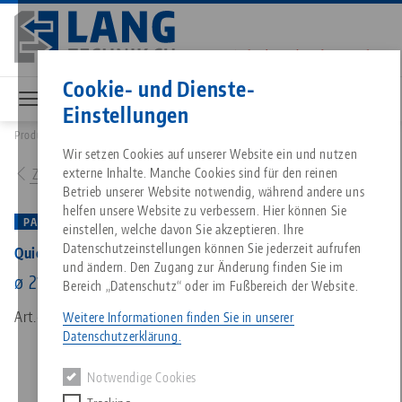
Direkt
zum
Inhalt
Kontakt
Deutsch
Cookie- und Dienste-
Einstellungen
Produkte
61110: Quick•Point®, HAUBEX Nullpunktspannsystem
Breadcrumb
Alles aus einer Hand
Über LANG
Downloads
Blog
Wir setzen Cookies auf unserer Website ein und nutzen
Passende Produkte
externe Inhalte. Manche Cookies sind für den reinen
Zur Produktübersicht
Es tut uns leid. Wir konnten keine Ergebnisse finden.
Betrieb unserer Website notwendig, während andere uns
Zur Produktübersicht
helfen unsere Website zu verbessern. Hier können Sie
Nullpunktspanntechnik
Philosophie
FAQ
News
PATENTIERT
einstellen, welche davon Sie akzeptieren. Ihre
Datenschutzeinstellungen können Sie jederzeit aufrufen
Quick•Point®, HAUBEX Nullpunktspannsystem
und ändern. Den Zugang zur Änderung finden Sie im
Werkstückspanntechnik
Innovationen
Katalog anfordern
Messen
ø 211 x 74 mm
Bereich „Datenschutz“ oder im Fußbereich der Website.
Services
Art.-Nr. 61110
Weitere Informationen finden Sie in unserer
Automation
Vertriebspartner
Videos
Downloads
Datenschutzerklärung.
Quicklinks
Downloads
Notwendige Cookies
Videos
Search
Karriere
Kontakt
Kontakt