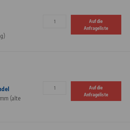
Auf die
Anfrageliste
g)
Auf die
ndel
Anfrageliste
 mm (alte