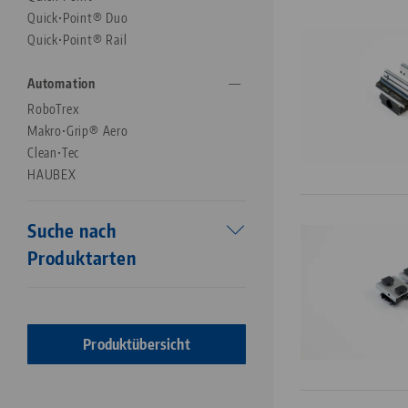
Quick•Point® Duo
Quick•Point® Rail
Automation
RoboTrex
Makro•Grip® Aero
Clean•Tec
HAUBEX
Suche nach
Produktarten
Prägestationen
Prägebacken
Produktübersicht
Schraubstöcke
Spannbacken
Spann- / Verlängerungsleisten