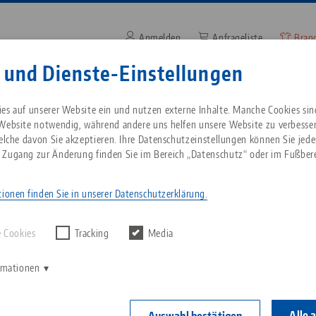
Anmelden
Anfrageliste
Bran
Suchbegriff oder Artikelnum
 und Dienste-Einstellungen
Unternehmen
Service
Aktuelles
es auf unserer Website ein und nutzen externe Inhalte. Manche Cookies sin
 Website notwendig, während andere uns helfen unsere Website zu verbesse
welche davon Sie akzeptieren. Ihre Datenschutzeinstellungen können Sie jede
roduktgruppe
Werkstückspanntechnik
Ältere Versionen vor 2018
Breadcrumb
 Zugang zur Änderung finden Sie im Bereich „Datenschutz“ oder im Fußbere
Alles aus einer Hand
Über LANG
Downloads
Blog
onen vor 2018
ionen finden Sie in unserer Datenschutzerklärung.
rgebnisse finden.
Nullpunktspanntechnik
Philosophie
FAQ
News
 Cookies
Tracking
Media
V
Werkstückspanntechnik
Innovationen
Katalog anfordern
Messen
K
ormationen
C
Automation
Vertriebspartner
Videos
Alle 