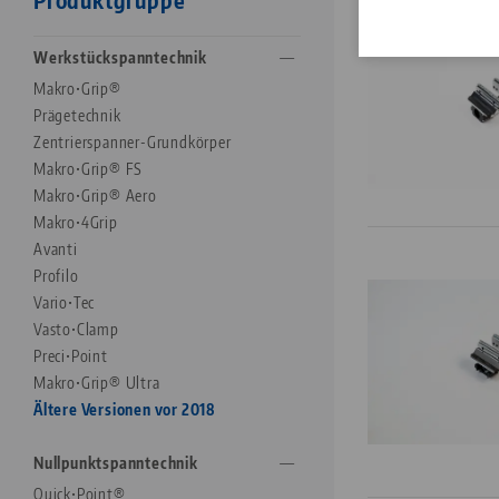
Werkstückspanntechnik
Makro•Grip®
Prägetechnik
Zentrierspanner-Grundkörper
Makro•Grip® FS
Makro•Grip® Aero
Makro•4Grip
Avanti
Profilo
Vario•Tec
Vasto•Clamp
Preci•Point
Makro•Grip® Ultra
Ältere Versionen vor 2018
Nullpunktspanntechnik
Quick•Point®