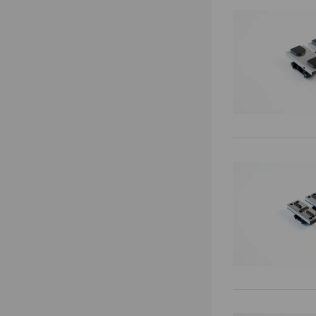
Spannfutter
Nullpunktplatten
Grund- / Basisplatten
Automation-Nullpunktspannsystem
Erhöhungen
Spanntürme
Automationssysteme
Automationsspannmittel
Automationswagen
Automationsgreifer
Schnittstelle für Greiferwechsel
Reinigungspropeller
Zubehör