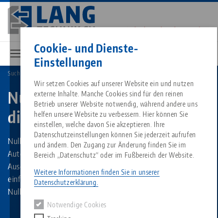
Direkt
zum
Inhalt
Kontakt
Deutsch
Cookie- und Dienste-
Einstellungen
Suche nach Produktarten
Automation-Nullpunktspannsystem
Breadcrumb
Alles aus einer Hand
Über LANG
Downloads
Blog
Wir setzen Cookies auf unserer Website ein und nutzen
Passende Produkte
Nullpunktspannsysteme für
externe Inhalte. Manche Cookies sind für den reinen
Es tut uns leid. Wir konnten keine Ergebnisse finden.
Betrieb unserer Website notwendig, während andere uns
die Automation
Zur Produktübersicht
helfen unsere Website zu verbessern. Hier können Sie
Nullpunktspanntechnik
Philosophie
FAQ
News
einstellen, welche davon Sie akzeptieren. Ihre
Datenschutzeinstellungen können Sie jederzeit aufrufen
Nullpunktspannsysteme passend zu den
und ändern. Den Zugang zur Änderung finden Sie im
Werkstückspanntechnik
Innovationen
Katalog anfordern
Messen
Automationssystemen RoboTrex und Haubex.
Bereich „Datenschutz“ oder im Fußbereich der Website.
Services
Ausgestattet mit Aufnahmebolzen für schnelles und
Weitere Informationen finden Sie in unserer
einfaches Auf- und Abrüsten im Quick•Point® 96
Automation
Vertriebspartner
Videos
Downloads
Datenschutzerklärung.
Quicklinks
Nullpunktspannsystem. Hochgenau und prozesssicher.
Downloads
Notwendige Cookies
Videos
Search
Karriere
Kontakt
Kontakt